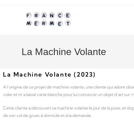
La Machine Volante
La Machine Volante (2023)
A l’origine de ce projet de machine volante, une cliente qui adore obs
voler et m’a laissé carte blanche pour lui concevoir un objet d’art sur
Cette cliente a découvert sa machine volante le jour de la pose, et di
de son vol de grues à domicile et à la demande.