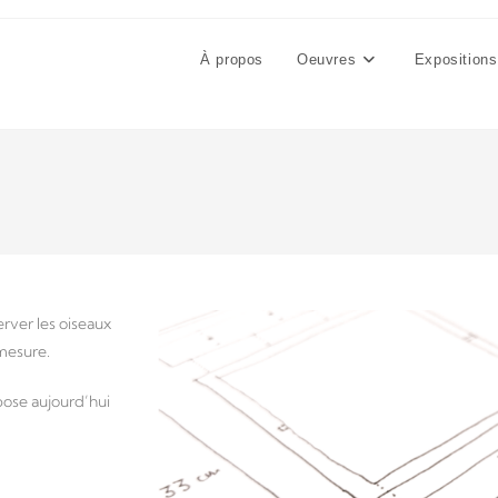
À propos
Oeuvres
Expositions
erver les oiseaux
-mesure.
spose aujourd’hui