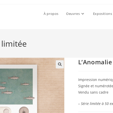
À propos
Oeuvres
Expositions
 limitée
L’Anomalie 
Impression numériqu
Signée et numéroté
Vendu sans cadre
– Série limitée à 50 e