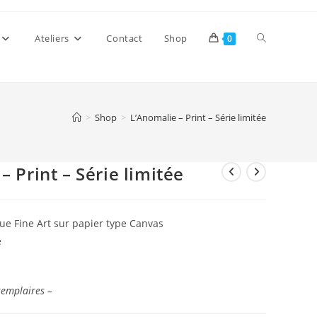
Toggle
Ateliers
Contact
Shop
0
website
>
Shop
>
L’Anomalie – Print – Série limitée
search
– Print – Série limitée
e Fine Art sur papier type Canvas
e
xemplaires –