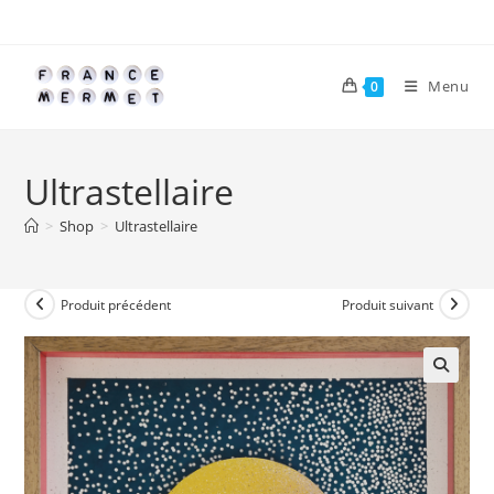
Skip
to
content
Menu
0
Ultrastellaire
>
Shop
>
Ultrastellaire
Produit précédent
Produit suivant